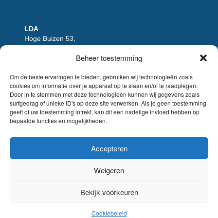
LDA
Hoge Buizen 53,
1980 EPPEGEM
Beheer toestemming
Tel +32 (0)2-266.13.13
LDA@LDA.be
Om de beste ervaringen te bieden, gebruiken wij technologieën zoals
cookies om informatie over je apparaat op te slaan en/of te raadplegen.
BTW: BE0405.895.609
Door in te stemmen met deze technologieën kunnen wij gegevens zoals
IBAN: KBC / BE51 7340 2410 9862
surfgedrag of unieke ID's op deze site verwerken. Als je geen toestemming
BIC: KBC / KREDBEBB
geeft of uw toestemming intrekt, kan dit een nadelige invloed hebben op
bepaalde functies en mogelijkheden.
Wettelijke-disclaimer
|
Email disclaimer |
verkoopsvoorwaarden
Website Sinergio
Accepteren
© LDA Belgium, all rights reserved.
Weigeren
Bekijk voorkeuren
Cookiebeleid