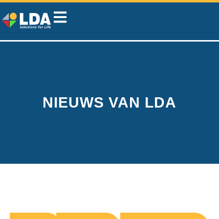
NIEUWS VAN LDA